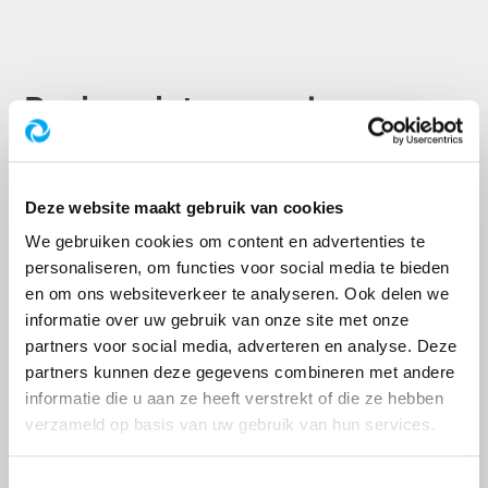
Pagina niet gevonden
De pagina die u zoekt bestaat niet (meer) of is
verplaatst.
Deze website maakt gebruik van cookies
We gebruiken cookies om content en advertenties te
personaliseren, om functies voor social media te bieden
Hulp nodig?
en om ons websiteverkeer te analyseren. Ook delen we
informatie over uw gebruik van onze site met onze
We zijn van dinsdag tot en met zondag
partners voor social media, adverteren en analyse. Deze
bereikbaar tussen 10:00 en 16:30 uur.
partners kunnen deze gegevens combineren met andere
informatie die u aan ze heeft verstrekt of die ze hebben
Klik voor de contactmogelijkheden op de
verzameld op basis van uw gebruik van hun services.
onderstaande link.
Ga naar het bezoekerscentrum
Toestemmingsselectie