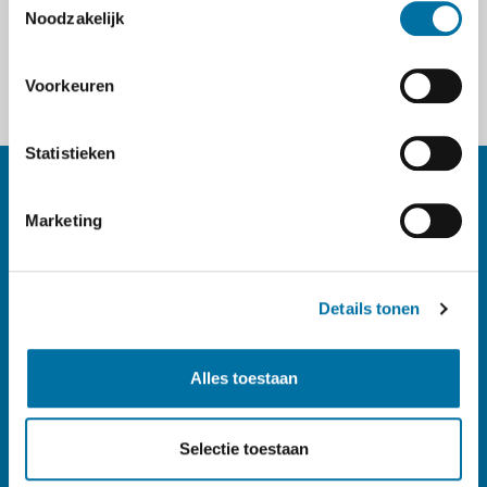
Noodzakelijk
Voorkeuren
Statistieken
Marketing
Footer navigatie
Volg ons op
Details tonen
Alles toestaan
Logo AWD, Amsterdamse Waterleidingduinen 
Selectie toestaan