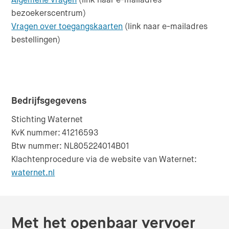
bezoekerscentrum)
Vragen over toegangskaarten
(link naar e-mailadres
bestellingen)
Bedrijfsgegevens
Stichting Waternet
KvK nummer: 41216593
Btw nummer: NL805224014B01
Klachtenprocedure via de website van Waternet:
(Opent in nieuw venster)
(Verlaat de website)
waternet.nl
Met het openbaar vervoer