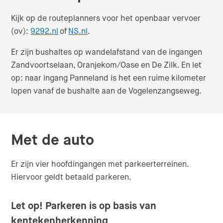
Kijk op de routeplanners voor het openbaar vervoer
(Opent in nieuw venster)
(Verlaat de website)
(Opent in nieuw venster)
(Verlaat de website)
(ov):
9292.nl
of
NS.nl
.
Er zijn bushaltes op wandelafstand van de ingangen
Zandvoortselaan, Oranjekom/Oase en De Zilk. En let
op: naar ingang Panneland is het een ruime kilometer
lopen vanaf de bushalte aan de Vogelenzangseweg.
Met de auto
Er zijn vier hoofdingangen met parkeerterreinen.
Hiervoor geldt betaald parkeren.
Let op! Parkeren is op basis van
kentekenherkenning