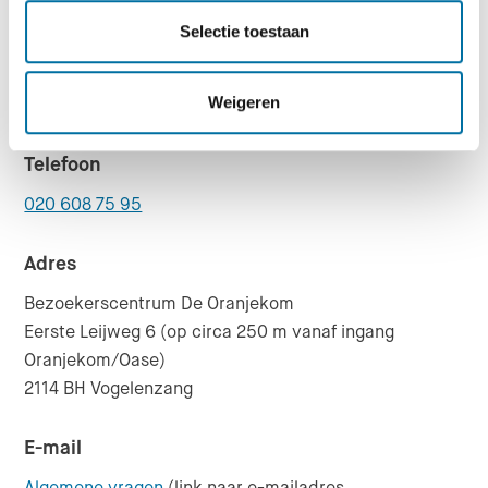
Dinsdag t/m zondag: 10.00-16.30 uur
Selectie toestaan
En op alle feestdagen
Weigeren
(
Gesloten op maandag.
)
Telefoon
020 608 75 95
Adres
Bezoekerscentrum De Oranjekom
Eerste Leijweg 6 (op circa 250 m vanaf ingang
Oranjekom/Oase)
2114 BH Vogelenzang
E-mail
Algemene vragen
(link naar e-mailadres