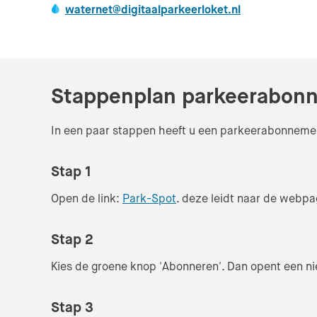
waternet@digitaalparkeerloket.nl
Stappenplan parkeerabonne
In een paar stappen heeft u een parkeerabonneme
Stap 1
(Verlaat de website)
Open de link:
Park-Spot
. deze leidt naar de webp
Stap 2
Kies de groene knop 'Abonneren'. Dan opent een n
Stap 3