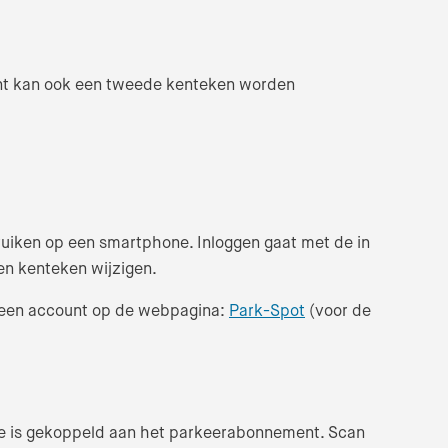
ount kan ook een tweede kenteken worden
ruiken op een smartphone. Inloggen gaat met de in
en kenteken wijzigen.
(Verlaat de website
ia een account op de webpagina:
Park-Spot
(voor de
ode is gekoppeld aan het parkeerabonnement. Scan