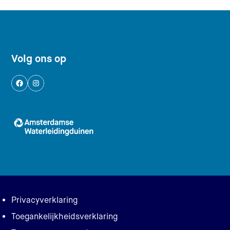
Footer navigatie
Volg ons op
Logo AWD, Amsterdamse Waterleidingduinen 
Privacy en voorwaarden
Privacyverklaring
Toegankelijkheidsverklaring