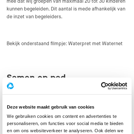
mee dat wij groepen van maximaal 20 tot 30 kinderen
kunnen begeleiden. Dit aantal is mede afhankelijk van
de inzet van begeleiders.
Bekijk onderstaand filmpje: Waterpret met Waternet
Samen op pad
Met een zoekkaart
: wandel waarheen je maar wilt
en ga op zoek naar bijvoorbeeld de watertoren, een
Deze website maakt gebruik van cookies
brug, bladeren en allerlei dieren. Zorg dat je alles
gezien hebt.
We gebruiken cookies om content en advertenties te
personaliseren, om functies voor social media te bieden
en om ons websiteverkeer te analyseren. Ook delen we
Expeditie Damhert
: altijd al meer willen weten over