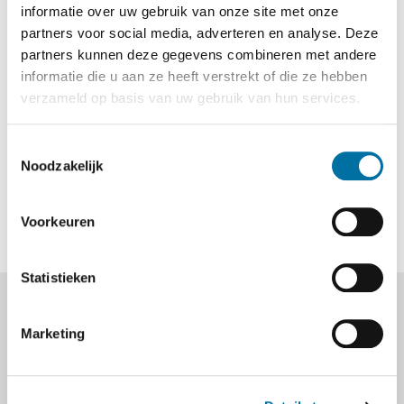
informatie over uw gebruik van onze site met onze
de damherten? Koop het boekje voor 2 euro en ga
partners voor social media, adverteren en analyse. Deze
op pad. Hoe kun je zien hoe oud een damhert is?
partners kunnen deze gegevens combineren met andere
informatie die u aan ze heeft verstrekt of die ze hebben
Word hulpboswachter
: spoorzoeken, vogels
verzameld op basis van uw gebruik van hun services.
spotten, weetjes over dieren: als boswachter moet
je veel weten en kunnen. Om hulpboswachter te
Toestemmingsselectie
worden ga je op pad met een rugzak. Hier zitten
Noodzakelijk
spulletjes in om leuke opdrachten mee te doen.
Kosten zijn 5 euro voor gebruik van een rugzak.
Voorkeuren
Statistieken
Marketing