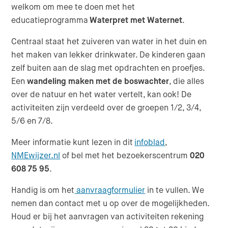
welkom om mee te doen met het
educatieprogramma
Waterpret met Waternet
.
Centraal staat het zuiveren van water in het duin en
het maken van lekker drinkwater. De kinderen gaan
zelf buiten aan de slag met opdrachten en proefjes.
Een
wandeling maken met de boswachter
, die alles
over de natuur en het water vertelt, kan ook! De
activiteiten zijn verdeeld over de groepen 1/2, 3/4,
5/6 en 7/8.
(Opent in nieuw 
(Verlaat de webs
Meer informatie kunt lezen in dit
infoblad
,
(Opent in nieuw venster)
NMEwijzer.nl
of bel met het bezoekerscentrum
020
608 75 95
.
Handig is om het
aanvraagformulier
in te vullen. We
nemen dan contact met u op over de mogelijkheden.
Houd er bij het aanvragen van activiteiten rekening