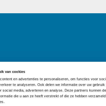
inen — Naar de homepage van awd.waternet.nl
ik van cookies
ontent en advertenties te personaliseren, om functies voor soci
erkeer te analyseren. Ook delen we informatie over uw gebruik
or social media, adverteren en analyse. Deze partners kunnen 
ormatie die u aan ze heeft verstrekt of die ze hebben verzameld
es.