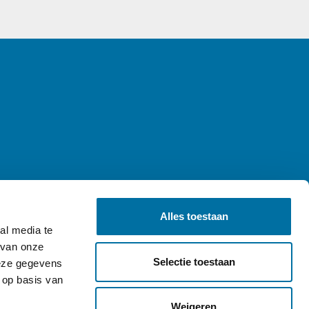
Alles toestaan
al media te
 van onze
Selectie toestaan
deze gegevens
 op basis van
Weigeren