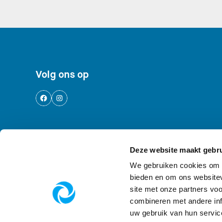
Footer navigatie
Volg ons op
Logo AWD, Amsterdamse Waterleidingdu
Deze website maakt gebru
We gebruiken cookies om c
bieden en om ons websitev
site met onze partners vo
combineren met andere inf
Privacy en voorwaarden
Privacyverklaring
uw gebruik van hun servic