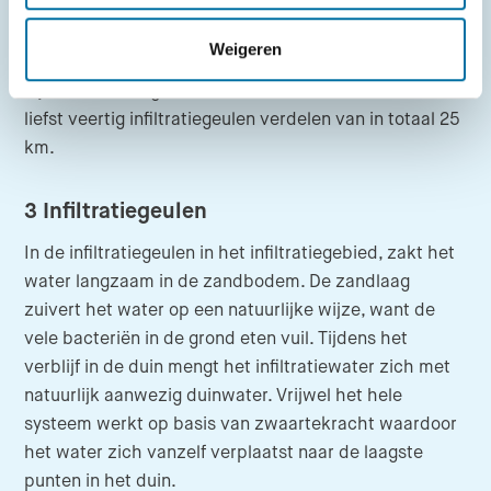
het water. Daarna stroomt het een ondergrondse buis
in, om een stuk verder in het duin weer in een
Weigeren
toevoerkanaal uit te stromen. In de toevoerkanalen
zijn stuwen aangebracht die het water over maar
liefst veertig infiltratiegeulen verdelen van in totaal 25
km.
3 Infiltratiegeulen
In de infiltratiegeulen in het infiltratiegebied, zakt het
water langzaam in de zandbodem. De zandlaag
zuivert het water op een natuurlijke wijze, want de
vele bacteriën in de grond eten vuil. Tijdens het
verblijf in de duin mengt het infiltratiewater zich met
natuurlijk aanwezig duinwater. Vrijwel het hele
systeem werkt op basis van zwaartekracht waardoor
het water zich vanzelf verplaatst naar de laagste
punten in het duin.