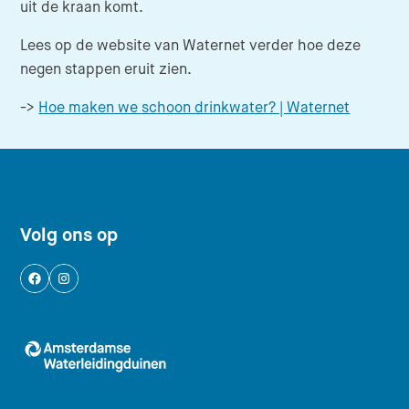
uit de kraan komt.
Lees op de website van Waternet verder hoe deze
negen stappen eruit zien.
(Verlaat
->
Hoe maken we schoon drinkwater? | Waternet
Footer navigatie
Volg ons op
Logo AWD, Amsterdamse Waterleidingduinen 