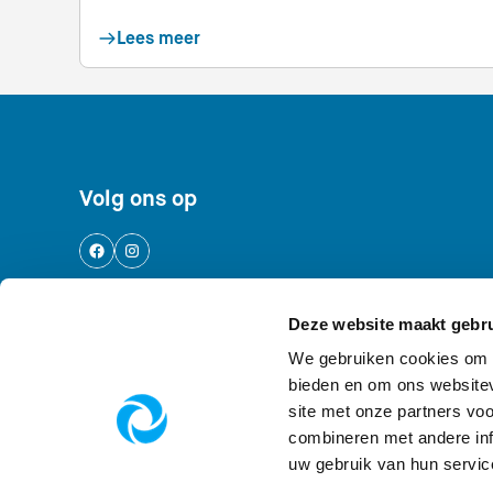
Lees meer
Footer navigatie
Volg ons op
Deze website maakt gebru
Logo AWD, Amsterdamse Waterleidingdu
We gebruiken cookies om c
bieden en om ons websitev
site met onze partners vo
combineren met andere inf
uw gebruik van hun servic