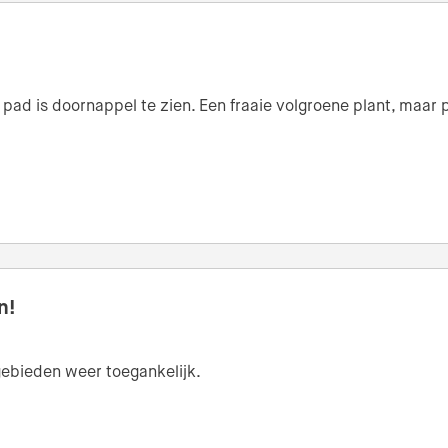
ad is doornappel te zien. Een fraaie volgroene plant, maar pa
n!
n gebieden weer toegankelijk.