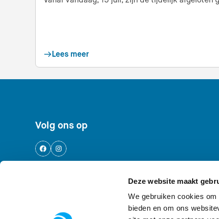
Lees meer
Footer navigatie
Volg ons op
Deze website maakt gebru
Logo AWD, Amsterdamse Waterleidingdu
We gebruiken cookies om c
bieden en om ons websitev