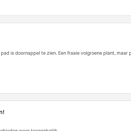
ad is doornappel te zien. Een fraaie volgroene plant, maar pa
n!
n gebieden weer toegankelijk.