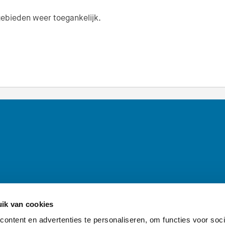
n gebieden weer toegankelijk.
ik van cookies
inen — Naar de homepage van awd.waternet.nl
ontent en advertenties te personaliseren, om functies voor soci