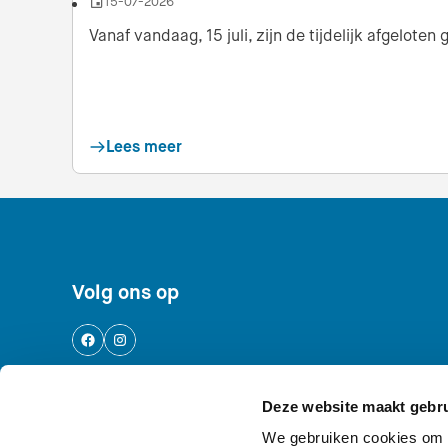
15-07-2026
Datum
Vanaf vandaag, 15 juli, zijn de tijdelijk afgelote
Lees meer
Footer navigatie
Volg ons op
Deze website maakt gebru
Logo AWD, Amsterdamse Waterleidingdu
We gebruiken cookies om c