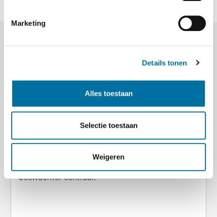
Marketing
Lees ook deze
Details tonen
nieuwsartikelen
Alles toestaan
Internationale Dag van de Boswachter
31-07-2026
Datum
Selectie toestaan
Vandaag, 31 juli 2026, is het de Internationale Dag
van de Boswachter! Op deze dag staat het
Weigeren
belangrijke en uitdagende werk van de
boswachter centraal.