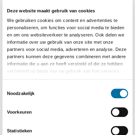
schimmels bij elkaar. Ze vormen samen een netwerk
Deze website maakt gebruik van cookies
waarin alles met elkaar verbonden is. Van een
We gebruiken cookies om content en advertenties te
damhert tot een mier, en van een schimmel tot een
personaliseren, om functies voor social media te bieden
eik: alles heeft elkaar nodig.
en om ons websiteverkeer te analyseren. Ook delen we
informatie over uw gebruik van onze site met onze
Hoe werkt het?
partners voor social media, adverteren en analyse. Deze
partners kunnen deze gegevens combineren met andere
Ga in de periode van 4 juli t/m 16 augustus het duin in
informatie die u aan ze heeft verstrekt of die ze hebben
en op onderzoek uit! Zoek de planten en dieren die op
verzameld op basis van uw gebruik van hun services.
de bingokaart staan en registreer met de QR-code alle
verschillende soorten die je tijdens je wandeling
Toestemmingsselectie
tegenkomt. Zo help je mee met het in kaart brengen
Noodzakelijk
van de biodiversiteit in de Amsterdamse
Waterleidingduinen. Rechtstreeks soorten
Voorkeuren
registreren? Klik dan
hier
. NB: de BioBlitz gaat pas 4
juli van start.
Statistieken
Meer weten over biodiversiteit? Klik dan
hier.