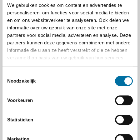
We gebruiken cookies om content en advertenties te
personaliseren, om functies voor social media te bieden
Vragen over inloggen?
en om ons websiteverkeer te analyseren. Ook delen we
Wachtwoord vergeten?
informatie over uw gebruik van onze site met onze
partners voor social media, adverteren en analyse. Deze
partners kunnen deze gegevens combineren met andere
informatie die u aan ze heeft verstrekt of die ze hebben
verzameld op basis van uw gebruik van hun services.
geen account?
Nog
Toestemmingsselectie
Noodzakelijk
Voordelen van een MijnAWD-account
Beheer eenvoudig uw eigen gegevens
Voorkeuren
Automatisch invullen van uw gegevens bij
een bestelling
Beheer en publiceer uw mooiste foto's van de
Statistieken
AWD op de AWD-website
Neem een gratis abonnement op Struinen
Marketing