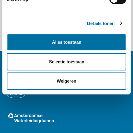
Account aanmaken
Details tonen
Alles toestaan
Selectie toestaan
Footer navigatie
Volg ons op
Weigeren
Logo AWD, Amsterdamse Waterleidingduinen 