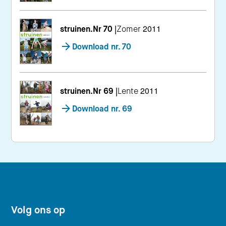
struinen.Nr 70
|
Zomer 2011
Download nr. 70
struinen.Nr 69
|
Lente 2011
Download nr. 69
Footer navigatie
Volg ons op