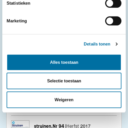
Statistieken
Download nr. 97
Marketing
struinen.Nr 96
|
Lente 2018
Download nr. 96
Details tonen
Alles toestaan
2017
Selectie toestaan
struinen.Nr 95
|
Winter 2017
Weigeren
Download nr. 95
struinen.Nr 94
|
Herfst 2017