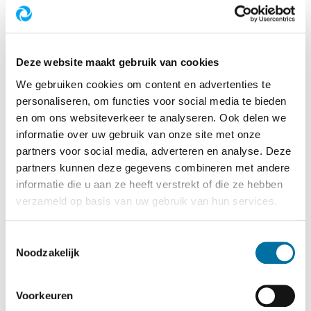
druk zijn op de parkeerterreinen van de AWD. De
slagbomen en betaalautomaten kunnen dan
piepen en kraken om auto's binnen te laten of uit
te zwaaien. En soms is er gedoe met een
Deze website maakt gebruik van cookies
parkeerkaartje dat natgeregend niet meer werkt.
We gebruiken cookies om content en advertenties te
Of een jaarparkeerkaart geeft ineens een
personaliseren, om functies voor social media te bieden
foutmelding. Het huidige, verouderde
en om ons websiteverkeer te analyseren. Ook delen we
parkeersysteem wordt telkens weer opgelapt,
informatie over uw gebruik van onze site met onze
partners voor social media, adverteren en analyse. Deze
maar is aan vervanging toe.
partners kunnen deze gegevens combineren met andere
informatie die u aan ze heeft verstrekt of die ze hebben
verzameld op basis van uw gebruik van hun services.
Lees meer
Toestemmingsselectie
Noodzakelijk
Vogelgriep vastgesteld
Voorkeuren