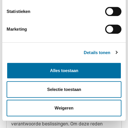
24-01-2025
Datum
Vorige week is een zieke vos meegenomen uit de
Statistieken
AWD door de dierenambulance. Helaas is er na
onderzoek vastgesteld dat het om vogelgriep
Marketing
ging.
Details tonen
Lees meer
Alles toestaan
Selectie toestaan
Drinkwater Natuurlijk!
22-01-2025
Datum
Weigeren
Inzicht in de natuur is essentieel voor het
begrijpen van onze wereld en het nemen van
verantwoorde beslissingen. Om deze reden