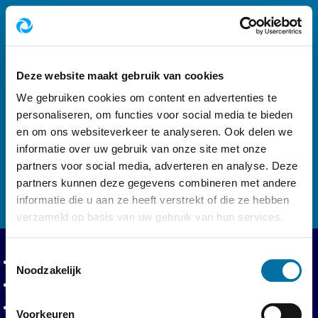
Footer navigatie
Volg ons op
Deze website maakt gebruik van cookies
We gebruiken cookies om content en advertenties te
personaliseren, om functies voor social media te bieden
en om ons websiteverkeer te analyseren. Ook delen we
informatie over uw gebruik van onze site met onze
Logo AWD, Amsterdamse Waterleidingduinen 
partners voor social media, adverteren en analyse. Deze
partners kunnen deze gegevens combineren met andere
informatie die u aan ze heeft verstrekt of die ze hebben
verzameld op basis van uw gebruik van hun services.
Toestemmingsselectie
Privacy en voorwaarden
Privacyverklaring
Noodzakelijk
Toegankelijkheidsverklaring
Toegangsvoorwaarden
Voorkeuren