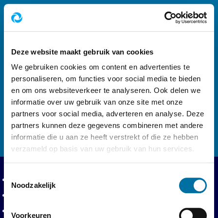
Footer navigatie
Volg ons op
Deze website maakt gebruik van cookies
We gebruiken cookies om content en advertenties te
personaliseren, om functies voor social media te bieden
en om ons websiteverkeer te analyseren. Ook delen we
informatie over uw gebruik van onze site met onze
Logo AWD, Amsterdamse Waterleidingduinen 
partners voor social media, adverteren en analyse. Deze
partners kunnen deze gegevens combineren met andere
informatie die u aan ze heeft verstrekt of die ze hebben
verzameld op basis van uw gebruik van hun services.
Toestemmingsselectie
Privacy en voorwaarden
Privacyverklaring
Noodzakelijk
Toegankelijkheidsverklaring
Toegangsvoorwaarden
Voorkeuren