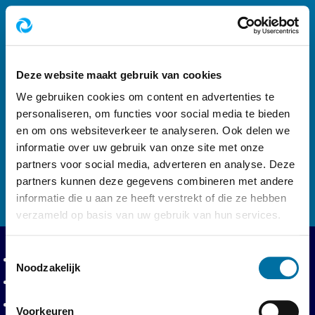
Footer navigatie
Volg ons op
Deze website maakt gebruik van cookies
We gebruiken cookies om content en advertenties te
personaliseren, om functies voor social media te bieden
en om ons websiteverkeer te analyseren. Ook delen we
informatie over uw gebruik van onze site met onze
Logo AWD, Amsterdamse Waterleidingduinen 
partners voor social media, adverteren en analyse. Deze
partners kunnen deze gegevens combineren met andere
informatie die u aan ze heeft verstrekt of die ze hebben
verzameld op basis van uw gebruik van hun services.
Toestemmingsselectie
Privacy en voorwaarden
Privacyverklaring
Noodzakelijk
Toegankelijkheidsverklaring
Toegangsvoorwaarden
Voorkeuren