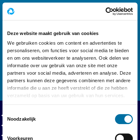
Footer navigatie
Volg ons op
Deze website maakt gebruik van cookies
We gebruiken cookies om content en advertenties te
personaliseren, om functies voor social media te bieden
en om ons websiteverkeer te analyseren. Ook delen we
informatie over uw gebruik van onze site met onze
Logo AWD, Amsterdamse Waterleidingduinen 
partners voor social media, adverteren en analyse. Deze
partners kunnen deze gegevens combineren met andere
informatie die u aan ze heeft verstrekt of die ze hebben
verzameld op basis van uw gebruik van hun services.
Toestemmingsselectie
Privacy en voorwaarden
Privacyverklaring
Noodzakelijk
Toegankelijkheidsverklaring
Toegangsvoorwaarden
Voorkeuren