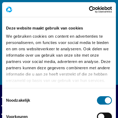
Footer navigatie
Volg ons op
Deze website maakt gebruik van cookies
We gebruiken cookies om content en advertenties te
personaliseren, om functies voor social media te bieden
en om ons websiteverkeer te analyseren. Ook delen we
informatie over uw gebruik van onze site met onze
Logo AWD, Amsterdamse Waterleidingduinen 
partners voor social media, adverteren en analyse. Deze
partners kunnen deze gegevens combineren met andere
informatie die u aan ze heeft verstrekt of die ze hebben
verzameld op basis van uw gebruik van hun services.
Toestemmingsselectie
Privacy en voorwaarden
Privacyverklaring
Noodzakelijk
Toegankelijkheidsverklaring
Toegangsvoorwaarden
Voorkeuren